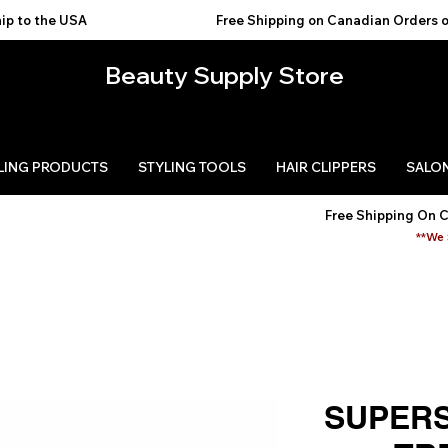
USA                                           
Beauty Supply Store
LING PRODUCTS
STYLING TOOLS
HAIR CLIPPERS
SALON
Free Shipping On 
**We 
SUPERS