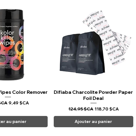
 Wipes Color Remover
rçu rapide
Difiaba Charcolite Powder Paper
Aperçu rapide
Foil Deal
riginal
Prix promotionnel
$CA
9,49 $CA
Prix original
Prix promotionnel
124,95 $CA
118,70 $CA
ter au panier
Ajouter au panier