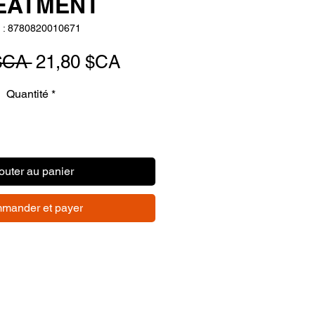
EATMENT
 : 8780820010671
Prix
Prix
$CA 
21,80 $CA
original
promotionnel
Quantité
*
outer au panier
mander et payer