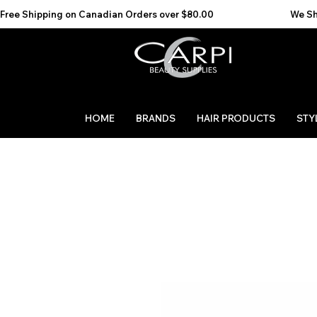
Free Shipping on Canadian Orders over $80.00                                    We Ship to the 
HOME
BRANDS
HAIR PRODUCTS
STY