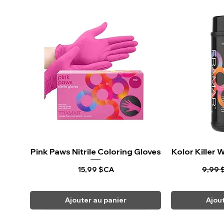
Pink Paws Nitrile Coloring Gloves
Aperçu rapide
Kolor Killer
Ape
Prix
Prix o
15,99 $CA
9,99 
Ajouter au panier
Ajou