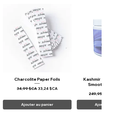
Charcolite Paper Foils
Aperçu rapide
Kashmir Keratin 
Aperçu ra
Smoothing Tr
Prix original
Prix promotionnel
34,99 $CA
33,24 $CA
Prix original
Pr
249,95 $CA
23
Ajouter au panier
Ajouter au 