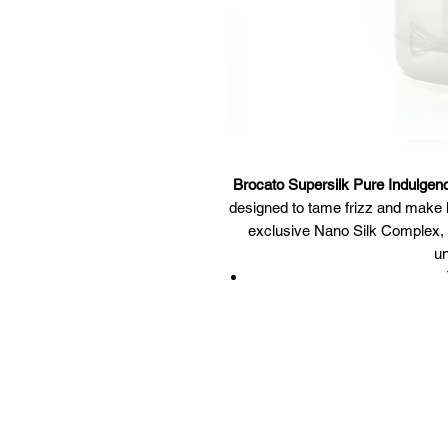
Brocato Supersilk Pure Indulgen
designed to tame frizz and make 
exclusive Nano Silk Complex, 
un
Delivers added m
Adds shine an