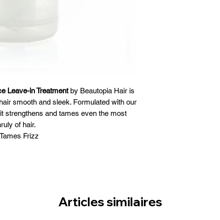
ce Leave-in Treatment
by Beautopia Hair is
hair smooth and sleek. Formulated with our
it strengthens and tames even the most
ruly of hair.
Tames Frizz
oisture and softness to hair
d vitality to your strands
Articles similaires