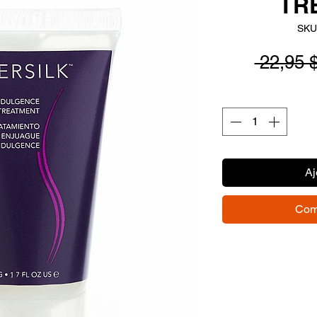
TR
SKU
 22,95 
Aj
Com