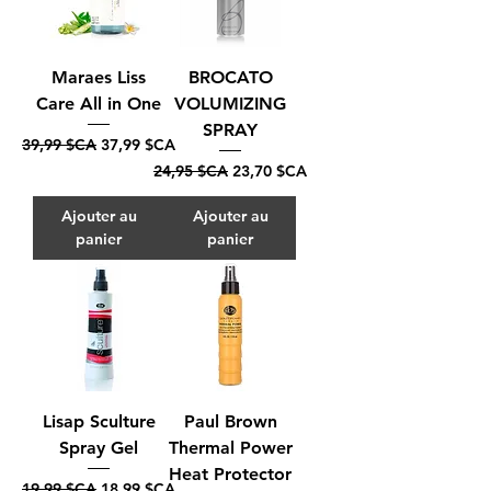
Maraes Liss
BROCATO
Care All in One
VOLUMIZING
SPRAY
Prix original
Prix promotionnel
39,99 $CA
37,99 $CA
Prix original
Prix promotionnel
24,95 $CA
23,70 $CA
Ajouter au
Ajouter au
panier
panier
Lisap Sculture
Paul Brown
Spray Gel
Thermal Power
Heat Protector
Prix original
Prix promotionnel
19,99 $CA
18,99 $CA