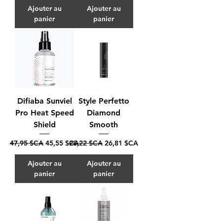
Ajouter au
Ajouter au
panier
panier
Difiaba Sunviel
Style Perfetto
Pro Heat Speed
Diamond
Shield
Smooth
Prix original
Prix promotionnel
Prix original
Prix promotionnel
47,95 $CA
45,55 $CA
28,22 $CA
26,81 $CA
Ajouter au
Ajouter au
panier
panier