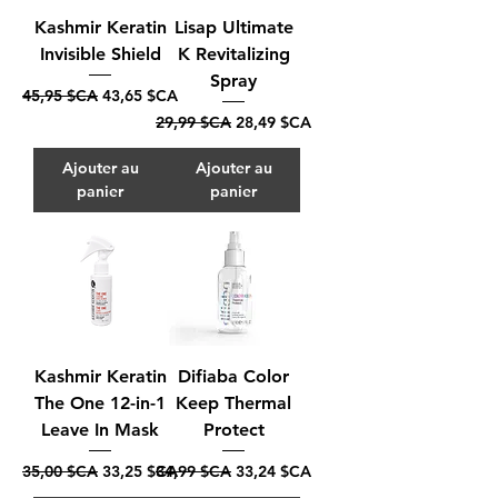
Kashmir Keratin
Lisap Ultimate
Invisible Shield
K Revitalizing
Spray
Prix original
Prix promotionnel
45,95 $CA
43,65 $CA
Prix original
Prix promotionnel
29,99 $CA
28,49 $CA
Ajouter au
Ajouter au
panier
panier
Kashmir Keratin
Difiaba Color
The One 12-in-1
Keep Thermal
Leave In​​​​​​​ Mask
Protect
Prix original
Prix promotionnel
Prix original
Prix promotionnel
35,00 $CA
33,25 $CA
34,99 $CA
33,24 $CA