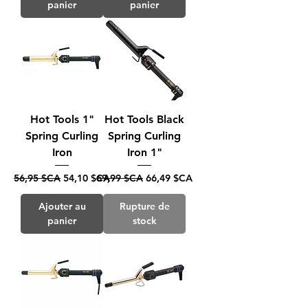
panier
panier
Hot Tools 1"
Hot Tools Black
Spring Curling
Spring Curling
Iron
Iron 1"
Prix original
Prix promotionnel
Prix original
Prix promotionnel
56,95 $CA
54,10 $CA
69,99 $CA
66,49 $CA
Ajouter au
Rupture de
panier
stock