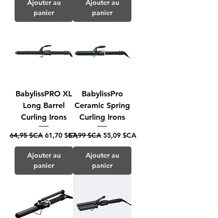
Ajouter au
Ajouter au
panier
panier
BabylissPRO XL
BabylissPro
Long Barrel
Ceramic Spring
Curling Irons
Curling Irons
Prix original
Prix promotionnel
Prix original
Prix promotionnel
64,95 $CA
61,70 $CA
57,99 $CA
55,09 $CA
Ajouter au
Ajouter au
panier
panier