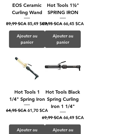
EOS Ceramic
Hot Tools 1½"
Curling Wand
SPRING IRON
Prix original
Prix promotionnel
Prix original
Prix promotionnel
89,99 $CA
85,49 $CA
69,95 $CA
66,45 $CA
Ajouter au
Ajouter au
panier
panier
Hot Tools 1
Hot Tools Black
1/4" Spring Iron
Spring Curling
Iron 1 1/4"
Prix original
Prix promotionnel
64,95 $CA
61,70 $CA
Prix original
Prix promotionnel
69,99 $CA
66,49 $CA
Ajouter au
Ajouter au