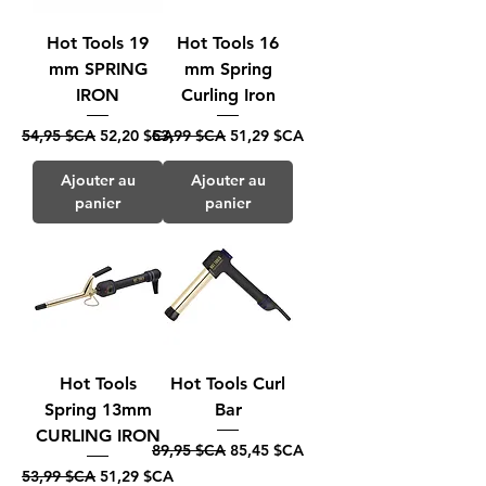
Hot Tools 19
Hot Tools 16
mm SPRING
mm Spring
IRON
Curling Iron
Prix original
Prix promotionnel
Prix original
Prix promotionnel
54,95 $CA
52,20 $CA
53,99 $CA
51,29 $CA
Ajouter au
Ajouter au
panier
panier
Hot Tools
Hot Tools Curl
Spring 13mm
Bar
CURLING IRON
Prix original
Prix promotionnel
89,95 $CA
85,45 $CA
Prix original
Prix promotionnel
53,99 $CA
51,29 $CA