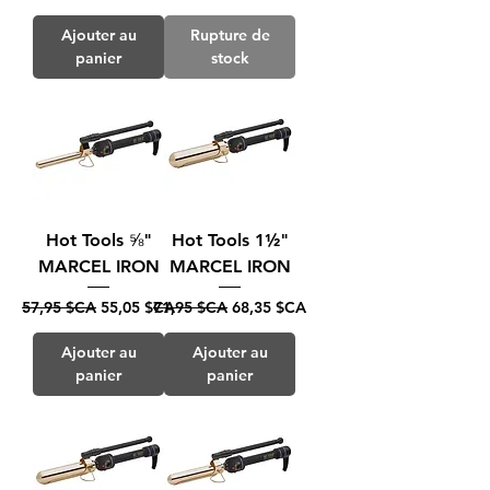
Ajouter au
Rupture de
panier
stock
Hot Tools ⅝"
Hot Tools 1½"
MARCEL IRON
MARCEL IRON
Prix original
Prix promotionnel
Prix original
Prix promotionnel
57,95 $CA
55,05 $CA
71,95 $CA
68,35 $CA
Ajouter au
Ajouter au
panier
panier