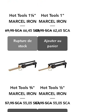
Hot Tools 1¼"
Hot Tools 1"
MARCEL IRON
MARCEL IRON
Prix original
Prix promotionnel
Prix original
Prix promotionnel
69,95 $CA
66,45 $CA
65,95 $CA
62,65 $CA
Rupture de
Ajouter au
stock
panier
Hot Tools ¾"
Hot Tools ½"
MARCEL IRON
MARCEL IRON
Prix original
Prix promotionnel
Prix original
Prix promotionnel
57,95 $CA
55,05 $CA
57,95 $CA
55,05 $CA