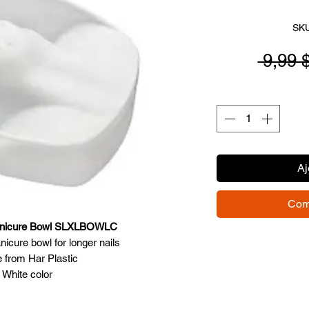
SKU
 9,99 
Aj
Com
Manicure Bowl SLXLBOWLC
icure bowl for longer nails
 from Har Plastic
White color