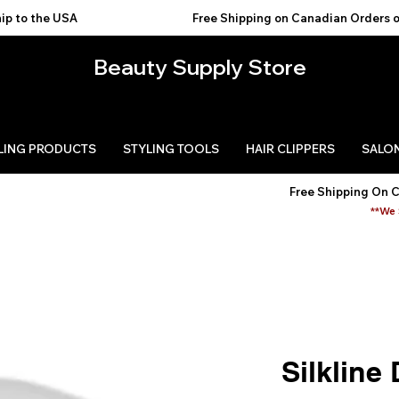
USA                                           
Beauty Supply Store
LING PRODUCTS
STYLING TOOLS
HAIR CLIPPERS
SALON
Free Shipping On 
**We 
Silkline