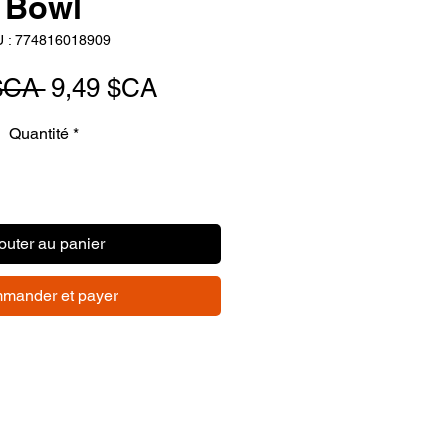
Bowl
 : 774816018909
Prix
Prix
$CA 
9,49 $CA
original
promotionnel
Quantité
*
outer au panier
mander et payer