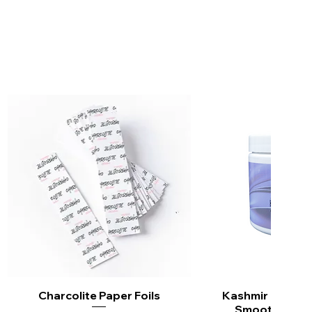
Charcolite Paper Foils
Aperçu rapide
Kashmir Keratin 
Aperçu ra
Smoothing Tr