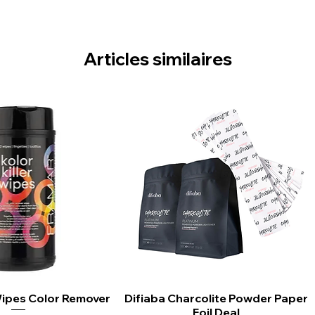
Articles similaires
 Wipes Color Remover
rçu rapide
Difiaba Charcolite Powder Paper
Aperçu rapide
Foil Deal