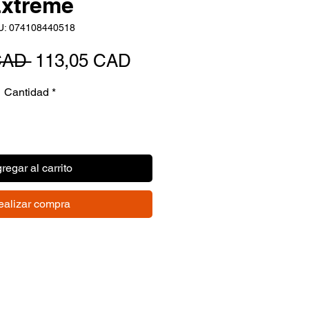
xtreme
U: 074108440518
Precio
Precio
CAD 
113,05 CAD
de
Cantidad
*
oferta
regar al carrito
ealizar compra