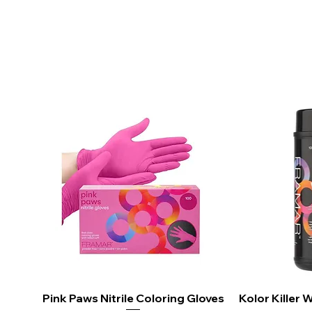
•2 speed and 3 heat se
•9 ft. (2.7 m) 
Pink Paws Nitrile Coloring Gloves
Vista rápida
Kolor Killer
Vi