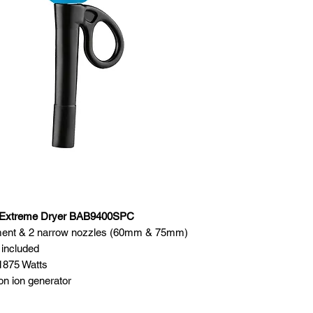
 Extreme Dryer BAB9400SPC
hment & 2 narrow nozzles (60mm & 75mm)
included
1875 Watts
ion ion generator
 life AC motor
rmance with strong airflow