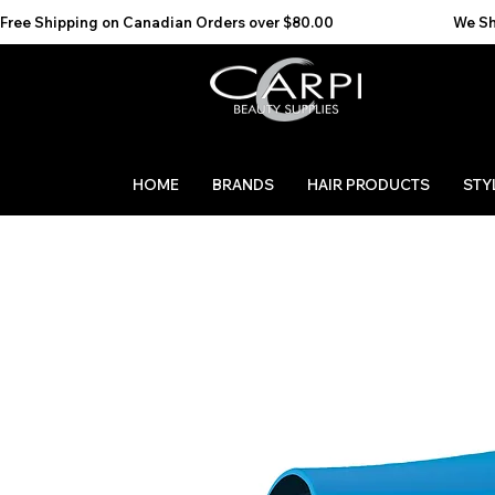
Free Shipping on Canadian Orders over $80.00                                    We Ship to the 
HOME
BRANDS
HAIR PRODUCTS
STY