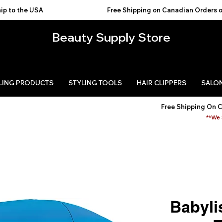
USA                                           
Beauty Supply Store
LING PRODUCTS
STYLING TOOLS
HAIR CLIPPERS
SALON
Free Shipping On 
**We 
Babyli