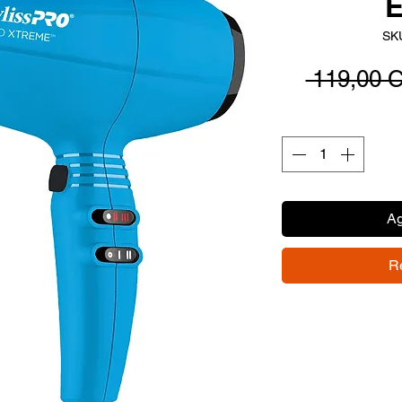
E
SK
 119,00 
Ag
R