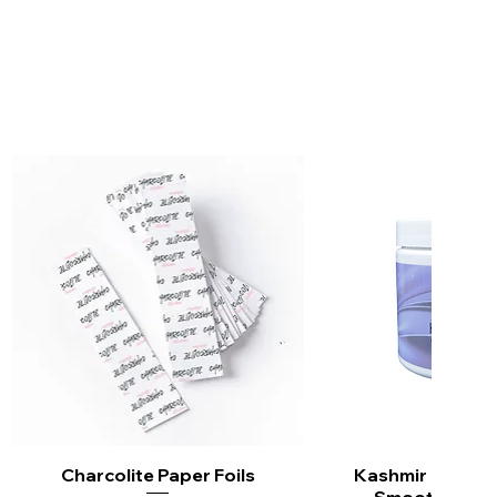
Charcolite Paper Foils
Vista rápida
Kashmir Keratin 
Vista ráp