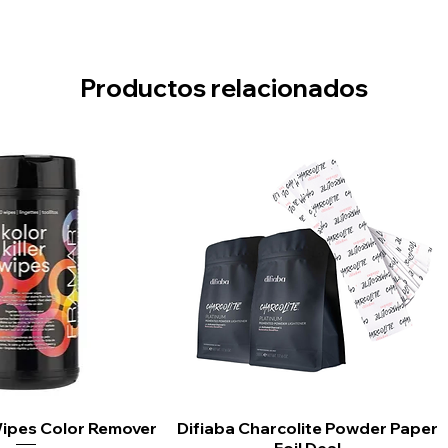
tting, plus true cold shot button
power cord with hang loop
Productos relacionados
 Wipes Color Remover
sta rápida
Difiaba Charcolite Powder Paper
Vista rápida