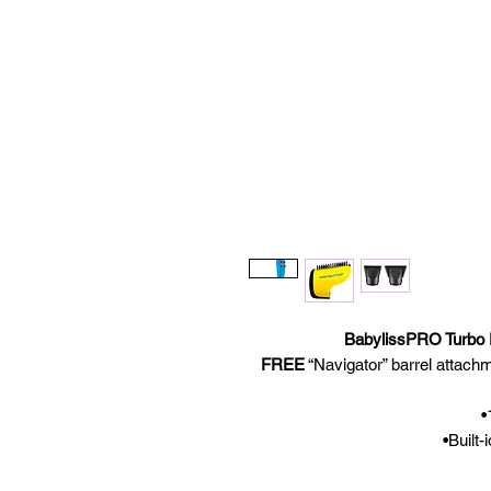
BabylissPRO Turbo
FREE
“Navigator” barrel attac
•
•Built-
•Long
•High heat perfo