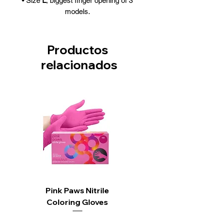
• Size
L
, biggest finger opening of 3
models.
Productos
relacionados
Pink Paws Nitrile
Coloring Gloves